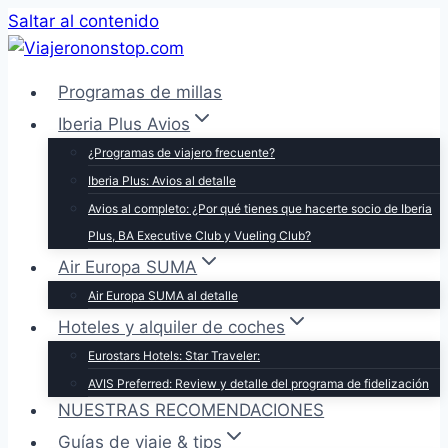
Saltar al contenido
Programas de millas
Iberia Plus Avios
¿Programas de viajero frecuente?
Iberia Plus: Avios al detalle
Avios al completo: ¿Por qué tienes que hacerte socio de Iberia
Plus, BA Executive Club y Vueling Club?
Air Europa SUMA
Air Europa SUMA al detalle
Hoteles y alquiler de coches
Eurostars Hotels: Star Traveler:
AVIS Preferred: Review y detalle del programa de fidelización
NUESTRAS RECOMENDACIONES
Guías de viaje & tips