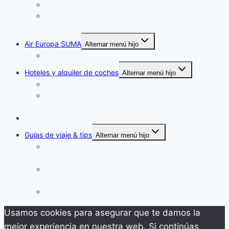
Iberia Plus: Avios al detalle
Avios al completo: ¿Por qué tienes que hacerte socio
de Iberia Plus, BA Executive Club y Vueling Club?
Air Europa SUMA
Alternar menú hijo
Air Europa SUMA al detalle
Hoteles y alquiler de coches
Alternar menú hijo
Eurostars Hotels: Star Traveler:
AVIS Preferred: Review y detalle del programa de
fidelización
NUESTRAS RECOMENDACIONES
Guías de viaje & tips
Alternar menú hijo
Consejos y rutas por la Patagonia: Torres del Paine y
El Chaltén
Islas Azores: Los 6 mejores spots de la isla São
Miguel
Los 6 mejores pintxos de San Sebastián
Usamos cookies para asegurar que te damos la
mejor experiencia en nuestra web. Si continúas