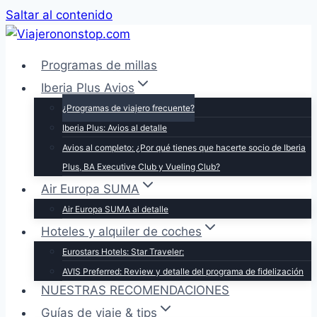
Saltar al contenido
Programas de millas
Iberia Plus Avios
¿Programas de viajero frecuente?
Iberia Plus: Avios al detalle
Avios al completo: ¿Por qué tienes que hacerte socio de Iberia
Plus, BA Executive Club y Vueling Club?
Air Europa SUMA
Air Europa SUMA al detalle
Hoteles y alquiler de coches
Eurostars Hotels: Star Traveler:
AVIS Preferred: Review y detalle del programa de fidelización
NUESTRAS RECOMENDACIONES
Guías de viaje & tips