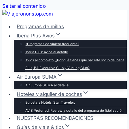
Saltar al contenido
Programas de millas
Iberia Plus Avios
¿Programas de viajero frecuente?
Iberia Plus: Avios al detalle
Avios al completo: ¿Por qué tienes que hacerte socio de Iberia
Plus, BA Executive Club y Vueling Club?
Air Europa SUMA
Air Europa SUMA al detalle
Hoteles y alquiler de coches
Eurostars Hotels: Star Traveler:
AVIS Preferred: Review y detalle del programa de fidelización
NUESTRAS RECOMENDACIONES
Guías de viaje & tips